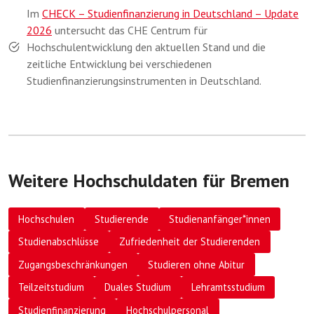
Im
CHECK – Studienfinanzierung in Deutschland – Update
2026
untersucht das CHE Centrum für
Hochschulentwicklung den aktuellen Stand und die
zeitliche Entwicklung bei verschiedenen
Studienfinanzierungsinstrumenten in Deutschland.
Weitere Hochschuldaten für Bremen
Hochschulen
Studierende
Studienanfänger*innen
Studienabschlüsse
Zufriedenheit der Studierenden
Zugangsbeschränkungen
Studieren ohne Abitur
Teilzeitstudium
Duales Studium
Lehramtsstudium
Studienfinanzierung
Hochschulpersonal