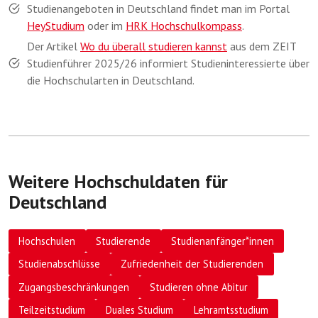
Studienangeboten in Deutschland findet man im Portal
HeyStudium
oder im
HRK Hochschulkompass
.
Der Artikel
Wo du überall studieren kannst
aus dem ZEIT
Studienführer 2025/26 informiert Studieninteressierte über
die Hochschularten in Deutschland.
Weitere Hochschuldaten für
Deutschland
Hochschulen
Studierende
Studienanfänger*innen
Studienabschlüsse
Zufriedenheit der Studierenden
Zugangsbeschränkungen
Studieren ohne Abitur
Teilzeitstudium
Duales Studium
Lehramtsstudium