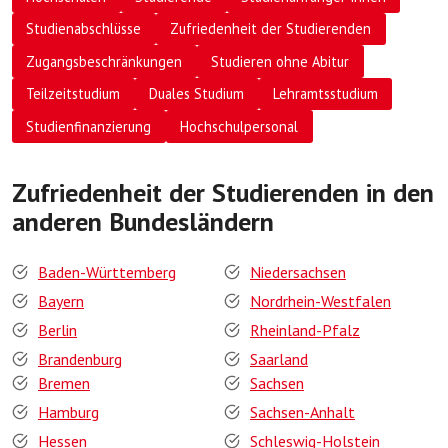
Studienabschlüsse
Zufriedenheit der Studierenden
Zugangsbeschränkungen
Studieren ohne Abitur
Teilzeitstudium
Duales Studium
Lehramtsstudium
Studienfinanzierung
Hochschulpersonal
Zufriedenheit der Studierenden in den
anderen Bundesländern
Baden-Württemberg
Niedersachsen
Bayern
Nordrhein-Westfalen
Berlin
Rheinland-Pfalz
Brandenburg
Saarland
Bremen
Sachsen
Hamburg
Sachsen-Anhalt
Hessen
Schleswig-Holstein