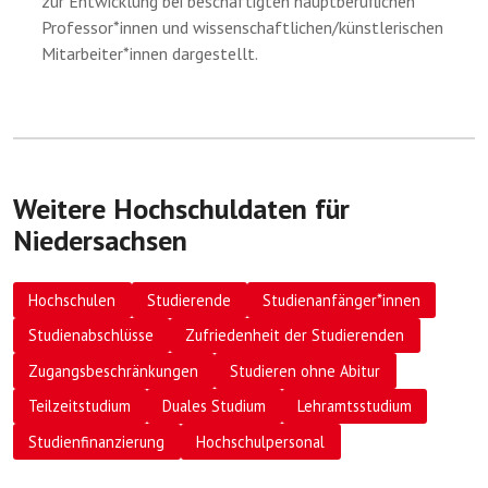
zur Entwicklung bei beschäftigten hauptberuflichen
Professor*innen und wissenschaftlichen/künstlerischen
Mitarbeiter*innen dargestellt.
Weitere Hochschuldaten für
Niedersachsen
Hochschulen
Studierende
Studienanfänger*innen
Studienabschlüsse
Zufriedenheit der Studierenden
Zugangsbeschränkungen
Studieren ohne Abitur
Teilzeitstudium
Duales Studium
Lehramtsstudium
Studienfinanzierung
Hochschulpersonal