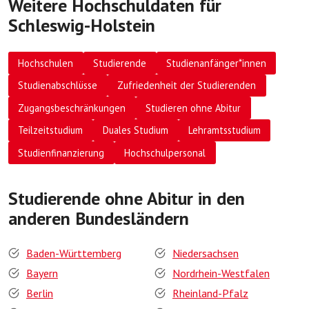
Weitere Hochschuldaten für
Schleswig-Holstein
Hochschulen
Studierende
Studienanfänger*innen
Studienabschlüsse
Zufriedenheit der Studierenden
Zugangsbeschränkungen
Studieren ohne Abitur
Teilzeitstudium
Duales Studium
Lehramtsstudium
Studienfinanzierung
Hochschulpersonal
Studierende ohne Abitur in den
anderen Bundesländern
Baden-Württemberg
Niedersachsen
Bayern
Nordrhein-Westfalen
Berlin
Rheinland-Pfalz