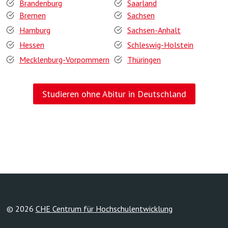
Brandenburg
Saarland
Bremen
Sachsen
Hamburg
Sachsen-Anhalt
Hessen
Schleswig-Holstein
Mecklenburg-Vorpommern
Thüringen
Studieren ohne Abitur in Deutschland
© 2026
CHE Centrum für Hochschulentwicklung