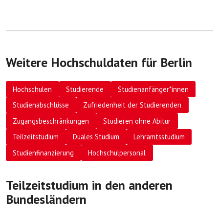
Weitere Hochschuldaten für Berlin
Hochschulen
Studierende
Studienanfänger*innen
Studienabschlüsse
Zufriedenheit der Studierenden
Zugangsbeschränkungen
Studieren ohne Abitur
Teilzeitstudium
Duales Studium
Lehramtsstudium
Studienfinanzierung
Hochschulpersonal
Teilzeitstudium in den anderen
Bundesländern