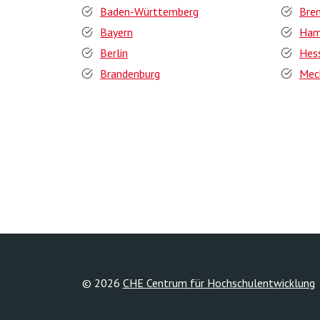
Baden-Württemberg
Bre
Bayern
Ham
Berlin
Hes
Brandenburg
Mec
© 2026
CHE Centrum für Hochschulentwicklung