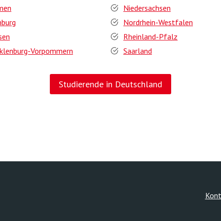
men
Niedersachsen
burg
Nordrhein-Westfalen
sen
Rheinland-Pfalz
klenburg-Vorpommern
Saarland
Studierende in Deutschland
Kont