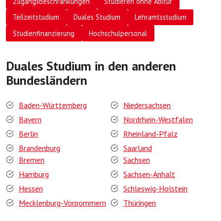
Zugangsbeschränkungen
Studieren ohne Abitur
Teilzeitstudium
Duales Studium
Lehramtsstudium
Studienfinanzierung
Hochschulpersonal
Duales Studium in den anderen
Bundesländern
Baden-Württemberg
Niedersachsen
Bayern
Nordrhein-Westfalen
Berlin
Rheinland-Pfalz
Brandenburg
Saarland
Bremen
Sachsen
Hamburg
Sachsen-Anhalt
Hessen
Schleswig-Holstein
Mecklenburg-Vorpommern
Thüringen