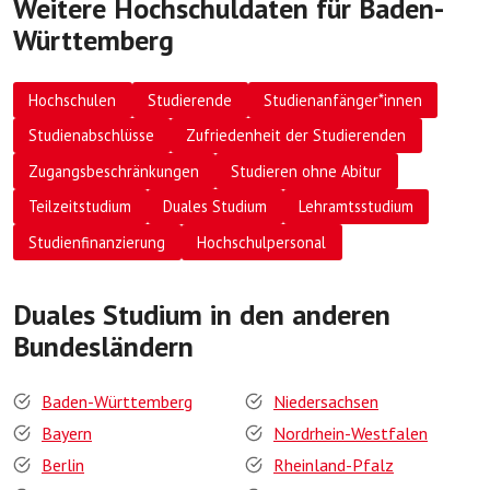
Weitere Hochschuldaten für Baden-
Württemberg
Hochschulen
Studierende
Studienanfänger*innen
Studienabschlüsse
Zufriedenheit der Studierenden
Zugangsbeschränkungen
Studieren ohne Abitur
Teilzeitstudium
Duales Studium
Lehramtsstudium
Studienfinanzierung
Hochschulpersonal
Duales Studium in den anderen
Bundesländern
Baden-Württemberg
Niedersachsen
Bayern
Nordrhein-Westfalen
Berlin
Rheinland-Pfalz