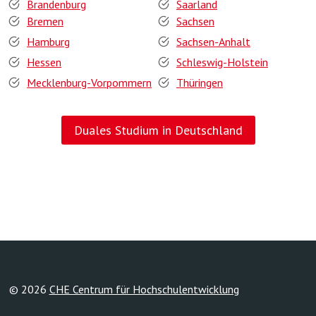
Brandenburg
Saarland
Bremen
Sachsen
Hamburg
Sachsen-Anhalt
Hessen
Schleswig-Holstein
Mecklenburg-Vorpommern
Thüringen
Duales Studium in Deutschland
© 2026
CHE Centrum für Hochschulentwicklung